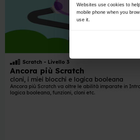
Websites use cookies to help
mobile phone when you brows
use it.
Scratch
-
Livello 3
Ancora più Scratch
cloni, i miei blocchi e logica booleana
Ancora più Scratch va oltre le abilità imparate in Int
logica booleana, funzioni, cloni etc.